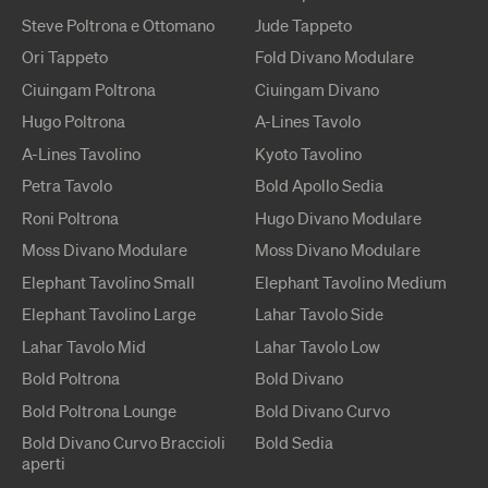
Steve
Poltrona e Ottomano
Jude
Tappeto
Ori
Tappeto
Fold
Divano Modulare
Ciuingam
Poltrona
Ciuingam
Divano
Hugo
Poltrona
A-Lines
Tavolo
A-Lines
Tavolino
Kyoto
Tavolino
Petra
Tavolo
Bold Apollo
Sedia
Roni
Poltrona
Hugo
Divano Modulare
Moss
Divano Modulare
Moss
Divano Modulare
Elephant
Tavolino
Small
Elephant
Tavolino
Medium
Elephant
Tavolino
Large
Lahar
Tavolo
Side
Lahar
Tavolo
Mid
Lahar
Tavolo
Low
Bold
Poltrona
Bold
Divano
Bold
Poltrona Lounge
Bold
Divano Curvo
Bold
Divano Curvo
Braccioli
Bold
Sedia
aperti